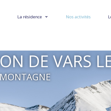
La résidence
Nos activités
L
ION DE VARS L
LA MONTAGNE