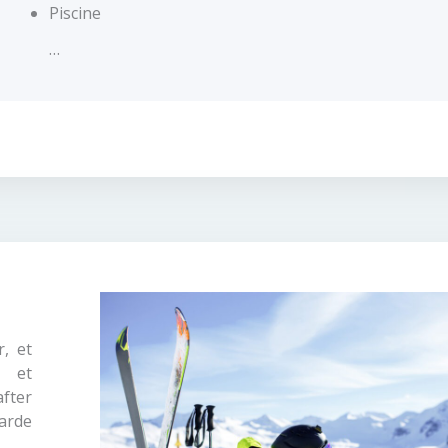
Piscine
…
, et
s et
after
arde