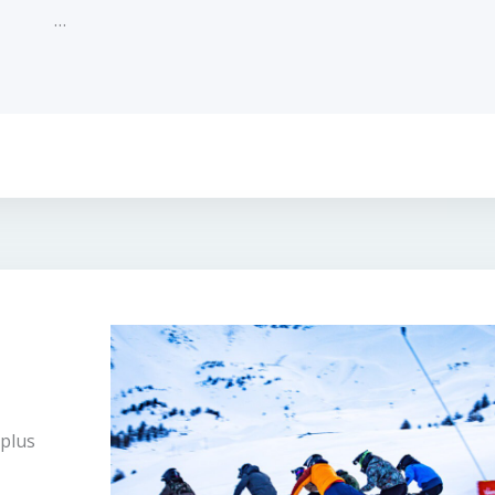
…
 plus