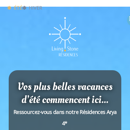
Aller
ÉTÉ
HIVER
au
contenu
Vos plus belles vacances
d’été commencent ici...
Ressourcez-vous dans notre Résidences Arya
4*