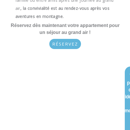
famille ou entre amis après une journée au grand
air
,
la convivialité est au rendez-vous après vos
aventures en montagne.
Réservez dès maintenant votre appartement pour
un séjour au grand air !
RÉSERVEZ
p
id
m