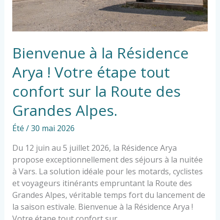
tout
confort
sur
la
Route
Bienvenue à la Résidence
des
Arya ! Votre étape tout
Grandes
Alpes.
confort sur la Route des
Grandes Alpes.
Été
/
30 mai 2026
Du 12 juin au 5 juillet 2026, la Résidence Arya
propose exceptionnellement des séjours à la nuitée
à Vars. La solution idéale pour les motards, cyclistes
et voyageurs itinérants empruntant la Route des
Grandes Alpes, véritable temps fort du lancement de
la saison estivale. Bienvenue à la Résidence Arya !
Votre étape tout confort sur