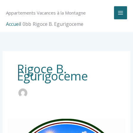
Aller
au
Appartements Vacances à la Montagne
contenu
Accueil
Rigoce B. Egurigoceme
Rigoce B.
Egurigoceme
Golf
Open