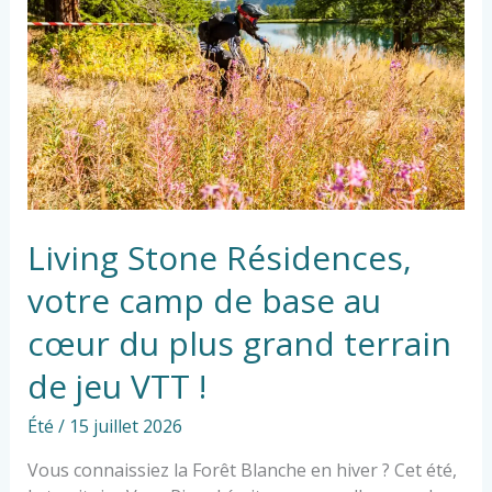
votre
camp
de
base
au
cœur
du
plus
grand
terrain
Living Stone Résidences,
de
votre camp de base au
jeu
VTT
cœur du plus grand terrain
!
de jeu VTT !
Été
/
15 juillet 2026
Vous connaissiez la Forêt Blanche en hiver ? Cet été,