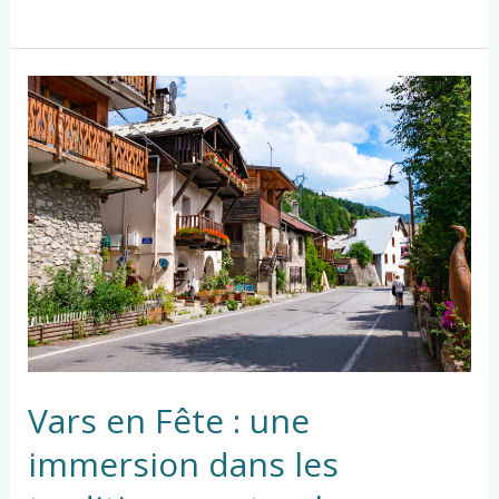
Vars
en
Fête
:
une
immersion
dans
les
traditions
pastorales
Vars en Fête : une
immersion dans les