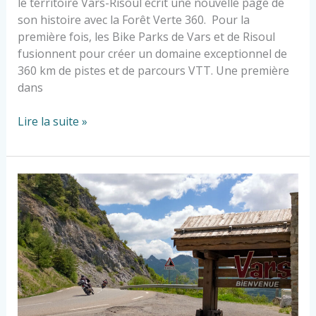
le territoire Vars-Risoul écrit une nouvelle page de
son histoire avec la Forêt Verte 360. Pour la
première fois, les Bike Parks de Vars et de Risoul
fusionnent pour créer un domaine exceptionnel de
360 km de pistes et de parcours VTT. Une première
dans
Lire la suite »
Bienvenue
à
la
Résidence
Arya
!
Votre
étape